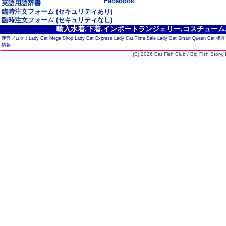
Facebook
英語用語辞書
臨時注文フォーム (セキュリティあり)
臨時注文フォーム (セキュリティなし)
輸入水着,下着,インポートランジェリー,コスチューム,セ
運営ブログ :
Lady Cat Mega Shop
Lady Cat Express
Lady Cat Time Sale
Lady Cat Smart
Queen Cat
携帯
情報
(C) 2026 Cat Fish Club / Big Fish Story, I