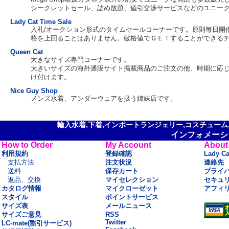
シークレットセール、詰め放題、値引交渉サービスなどのユニー
Lady Cat Time Sale
入札/オークション形式のタイムセールコーナーです。原則毎日開催。
格を上回ることはありません。破格値でＧＥＴすることができる
Queen Cat
大きなサイズ専門コーナーです。
大きいサイズの海外通販サイト掲載商品のご注文の他、時期に応
け付けます。
Nice Guy Shop
メンズ水着、アンダーウェアを扱う姉妹店です。
輸入水着,下着,インポートランジェリー,コスチューム,セ
インフォメーシ
How to Order
My Account
About
利用規約
登録確認
Lady C
支払方法
注文状況
連絡先
送料
保存カート
プライ
返品、交換
マイセレクション
セキュ
カタログ情報
マイクローゼット
アフィ
スタイル
ポイントサービス
サイズ表
メールニュース
サイズご意見
RSS
Twitter
LC-mate(割引サービス)