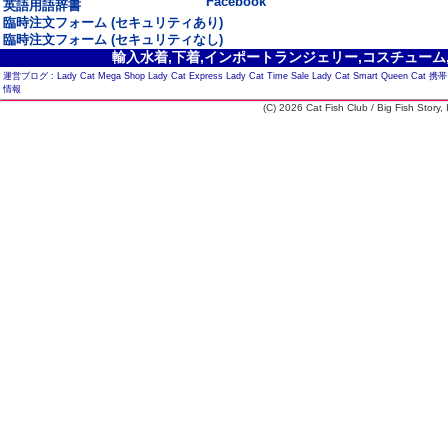
Facebook
英語用語辞書
臨時注文フォーム (セキュリティあり)
臨時注文フォーム (セキュリティなし)
輸入水着,下着,インポートランジェリー,コスチューム,セ
運営ブログ :
Lady Cat Mega Shop
Lady Cat Express
Lady Cat Time Sale
Lady Cat Smart
Queen Cat
携帯
情報
(C) 2026 Cat Fish Club / Big Fish Story, I