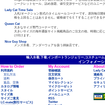
シークレットセール、詰め放題、値引交渉サービスなどのユニー
Lady Cat Time Sale
入札/オークション形式のタイムセールコーナーです。原則毎日開催。
格を上回ることはありません。破格値でＧＥＴすることができる
Queen Cat
大きなサイズ専門コーナーです。
大きいサイズの海外通販サイト掲載商品のご注文の他、時期に応
け付けます。
Nice Guy Shop
メンズ水着、アンダーウェアを扱う姉妹店です。
輸入水着,下着,インポートランジェリー,コスチューム,セ
インフォメーシ
How to Order
My Account
About
利用規約
登録確認
Lady C
支払方法
注文状況
連絡先
送料
保存カート
プライ
返品、交換
マイセレクション
セキュ
カタログ情報
マイクローゼット
アフィ
スタイル
ポイントサービス
サイズ表
メールニュース
サイズご意見
RSS
Twitter
LC-mate(割引サービス)