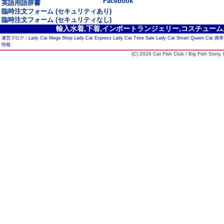
Facebook
英語用語辞書
臨時注文フォーム (セキュリティあり)
臨時注文フォーム (セキュリティなし)
輸入水着,下着,インポートランジェリー,コスチューム,セ
運営ブログ :
Lady Cat Mega Shop
Lady Cat Express
Lady Cat Time Sale
Lady Cat Smart
Queen Cat
携帯
情報
(C) 2026 Cat Fish Club / Big Fish Story, I