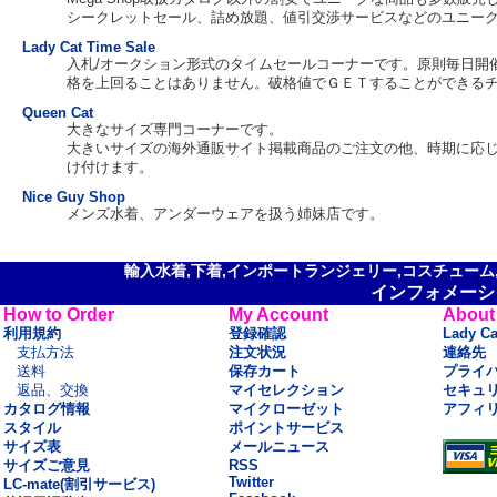
シークレットセール、詰め放題、値引交渉サービスなどのユニー
Lady Cat Time Sale
入札/オークション形式のタイムセールコーナーです。原則毎日開催。
格を上回ることはありません。破格値でＧＥＴすることができる
Queen Cat
大きなサイズ専門コーナーです。
大きいサイズの海外通販サイト掲載商品のご注文の他、時期に応
け付けます。
Nice Guy Shop
メンズ水着、アンダーウェアを扱う姉妹店です。
輸入水着,下着,インポートランジェリー,コスチューム,セ
インフォメーシ
How to Order
My Account
About
利用規約
登録確認
Lady C
支払方法
注文状況
連絡先
送料
保存カート
プライ
返品、交換
マイセレクション
セキュ
カタログ情報
マイクローゼット
アフィ
スタイル
ポイントサービス
サイズ表
メールニュース
サイズご意見
RSS
Twitter
LC-mate(割引サービス)