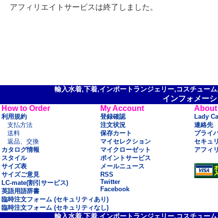
アフィリエイトサービスは終了しました。
輸入水着,下着,インポートランジェリー,コスチューム,セ
インフォメーシ
How to Order
My Account
About
利用規約
登録確認
Lady C
支払方法
注文状況
連絡先
送料
保存カート
プライ
返品、交換
マイセレクション
セキュ
カタログ情報
マイクローゼット
アフィ
スタイル
ポイントサービス
サイズ表
メールニュース
サイズご意見
RSS
Twitter
LC-mate(割引サービス)
Facebook
英語用語辞書
臨時注文フォーム (セキュリティあり)
臨時注文フォーム (セキュリティなし)
輸入水着,下着,インポートランジェリー,コスチューム,セ