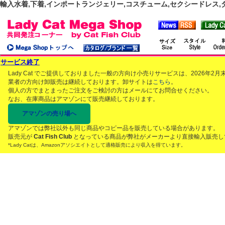
輸入水着,下着,インポートランジェリー,コスチューム,セクシードレス,ダンス
サービス終了
Lady Cat でご提供しておりました一般の方向け小売りサービスは、2026年
業者の方向け卸販売は継続しております。卸サイトは
こちら
。
個人の方でまとまったご注文をご検討の方はメールにてお問合せください。
なお、在庫商品はアマゾンにて販売継続しております。
アマゾンの売り場へ
アマゾンでは弊社以外も同じ商品やコピー品を販売している場合があります。
販売元が
Cat Fish Club
となっている商品が弊社がメーカーより直接輸入販売し
*Lady Catは、Amazonアソシエイトとして適格販売により収入を得ています。