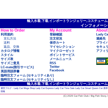
輸入水着,下着,インポートランジェリー,コスチューム,セ
インフォメーシ
How to Order
My Account
About
利用規約
登録確認
Lady C
支払方法
注文状況
連絡先
送料
保存カート
プライ
返品、交換
マイセレクション
セキュ
カタログ情報
マイクローゼット
アフィ
スタイル
ポイントサービス
サイズ表
メールニュース
サイズご意見
RSS
Twitter
LC-mate(割引サービス)
Facebook
英語用語辞書
臨時注文フォーム (セキュリティあり)
臨時注文フォーム (セキュリティなし)
輸入水着,下着,インポートランジェリー,コスチューム,セ
運営ブログ :
Lady Cat Mega Shop
Lady Cat Express
Lady Cat Time Sale
Lady Cat Smart
Queen Cat
携帯
情報
(C) 2026 Cat Fish Club / Big Fish Story, I