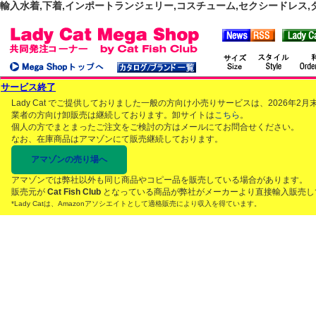
輸入水着,下着,インポートランジェリー,コスチューム,セクシードレス,ダンス
サービス終了
Lady Cat でご提供しておりました一般の方向け小売りサービスは、2026年
業者の方向け卸販売は継続しております。卸サイトは
こちら
。
個人の方でまとまったご注文をご検討の方はメールにてお問合せください。
なお、在庫商品はアマゾンにて販売継続しております。
アマゾンの売り場へ
アマゾンでは弊社以外も同じ商品やコピー品を販売している場合があります。
販売元が
Cat Fish Club
となっている商品が弊社がメーカーより直接輸入販売し
*Lady Catは、Amazonアソシエイトとして適格販売により収入を得ています。