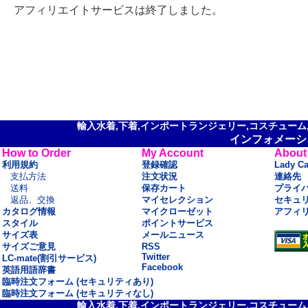
アフィリエイトサービスは終了しました。
輸入水着,下着,インポートランジェリー,コスチューム,セ
インフォメーシ
How to Order
My Account
About
利用規約
登録確認
Lady C
支払方法
注文状況
連絡先
送料
保存カート
プライ
返品、交換
マイセレクション
セキュ
カタログ情報
マイクローゼット
アフィ
スタイル
ポイントサービス
サイズ表
メールニュース
サイズご意見
RSS
Twitter
LC-mate(割引サービス)
Facebook
英語用語辞書
臨時注文フォーム (セキュリティあり)
臨時注文フォーム (セキュリティなし)
輸入水着,下着,インポートランジェリー,コスチューム,セ