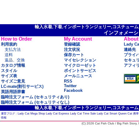
輸入水着,下着,インポートランジェリー,コスチューム,セ
インフォメーシ
How to Order
My Account
About
利用規約
登録確認
Lady C
支払方法
注文状況
連絡先
送料
保存カート
プライ
返品、交換
マイセレクション
セキュ
カタログ情報
マイクローゼット
アフィ
スタイル
ポイントサービス
サイズ表
メールニュース
サイズご意見
RSS
Twitter
LC-mate(割引サービス)
Facebook
英語用語辞書
臨時注文フォーム (セキュリティあり)
臨時注文フォーム (セキュリティなし)
輸入水着,下着,インポートランジェリー,コスチューム,セ
運営ブログ :
Lady Cat Mega Shop
Lady Cat Express
Lady Cat Time Sale
Lady Cat Smart
Queen Cat
携帯
情報
(C) 2026 Cat Fish Club / Big Fish Story, I