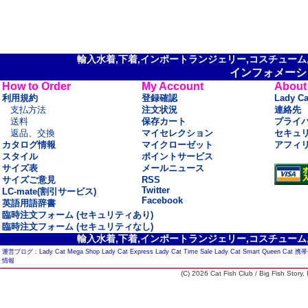
輸入水着,下着,インポートランジェリー,コスチューム,セ
インフォメーシ
How to Order
My Account
About
利用規約
登録確認
Lady C
支払方法
注文状況
連絡先
送料
保存カート
プライ
返品、交換
マイセレクション
セキュ
カタログ情報
マイクローゼット
アフィ
スタイル
ポイントサービス
サイズ表
メールニュース
サイズご意見
RSS
Twitter
LC-mate(割引サービス)
Facebook
英語用語辞書
臨時注文フォーム (セキュリティあり)
臨時注文フォーム (セキュリティなし)
輸入水着,下着,インポートランジェリー,コスチューム,セ
運営ブログ :
Lady Cat Mega Shop
Lady Cat Express
Lady Cat Time Sale
Lady Cat Smart
Queen Cat
携帯
情報
(C) 2026 Cat Fish Club / Big Fish Story, I