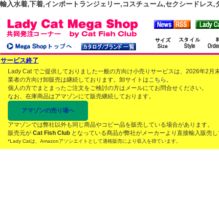
輸入水着,下着,インポートランジェリー,コスチューム,セクシードレス,ダンス
サービス終了
Lady Cat でご提供しておりました一般の方向け小売りサービスは、2026年
業者の方向け卸販売は継続しております。卸サイトは
こちら
。
個人の方でまとまったご注文をご検討の方はメールにてお問合せください。
なお、在庫商品はアマゾンにて販売継続しております。
アマゾンの売り場へ
アマゾンでは弊社以外も同じ商品やコピー品を販売している場合があります。
販売元が
Cat Fish Club
となっている商品が弊社がメーカーより直接輸入販売し
*Lady Catは、Amazonアソシエイトとして適格販売により収入を得ています。