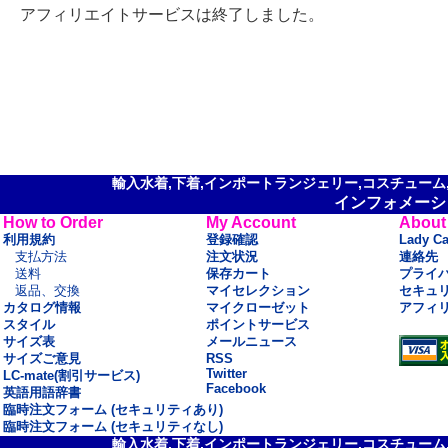
アフィリエイトサービスは終了しました。
輸入水着,下着,インポートランジェリー,コスチューム,セ
インフォメーシ
How to Order
My Account
About
利用規約
登録確認
Lady C
支払方法
注文状況
連絡先
送料
保存カート
プライ
返品、交換
マイセレクション
セキュ
カタログ情報
マイクローゼット
アフィ
スタイル
ポイントサービス
サイズ表
メールニュース
サイズご意見
RSS
Twitter
LC-mate(割引サービス)
Facebook
英語用語辞書
臨時注文フォーム (セキュリティあり)
臨時注文フォーム (セキュリティなし)
輸入水着,下着,インポートランジェリー,コスチューム,セ