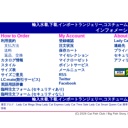
輸入水着,下着,インポートランジェリー,コスチューム,セ
インフォメーシ
How to Order
My Account
About
利用規約
登録確認
Lady C
支払方法
注文状況
連絡先
送料
保存カート
プライ
返品、交換
マイセレクション
セキュ
カタログ情報
マイクローゼット
アフィ
スタイル
ポイントサービス
サイズ表
メールニュース
サイズご意見
RSS
Twitter
LC-mate(割引サービス)
Facebook
英語用語辞書
臨時注文フォーム (セキュリティあり)
臨時注文フォーム (セキュリティなし)
輸入水着,下着,インポートランジェリー,コスチューム,セ
運営ブログ :
Lady Cat Mega Shop
Lady Cat Express
Lady Cat Time Sale
Lady Cat Smart
Queen Cat
携帯
情報
(C) 2026 Cat Fish Club / Big Fish Story, I