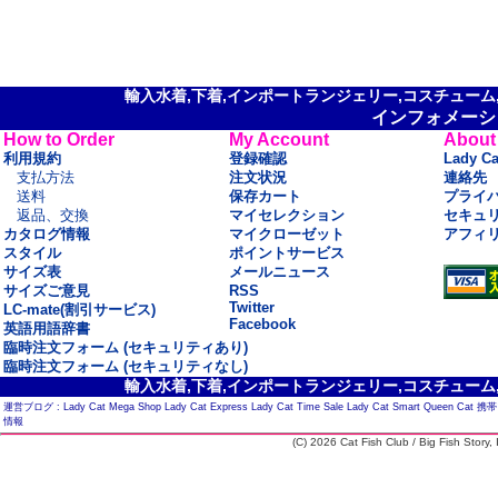
輸入水着,下着,インポートランジェリー,コスチューム,セ
インフォメーシ
How to Order
My Account
About
利用規約
登録確認
Lady C
支払方法
注文状況
連絡先
送料
保存カート
プライ
返品、交換
マイセレクション
セキュ
カタログ情報
マイクローゼット
アフィ
スタイル
ポイントサービス
サイズ表
メールニュース
サイズご意見
RSS
Twitter
LC-mate(割引サービス)
Facebook
英語用語辞書
臨時注文フォーム (セキュリティあり)
臨時注文フォーム (セキュリティなし)
輸入水着,下着,インポートランジェリー,コスチューム,セ
運営ブログ :
Lady Cat Mega Shop
Lady Cat Express
Lady Cat Time Sale
Lady Cat Smart
Queen Cat
携帯
情報
(C) 2026 Cat Fish Club / Big Fish Story, I