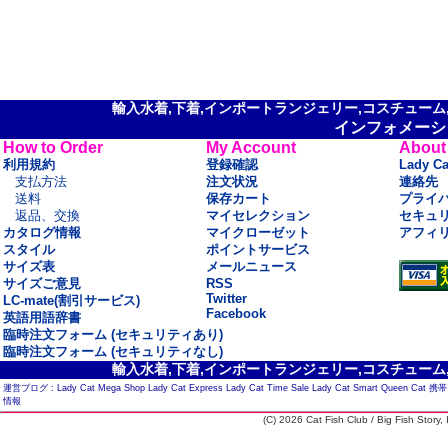
輸入水着,下着,インポートランジェリー,コスチューム,セ
インフォメーシ
How to Order
My Account
About
利用規約
登録確認
Lady C
支払方法
注文状況
連絡先
送料
保存カート
プライ
返品、交換
マイセレクション
セキュ
カタログ情報
マイクローゼット
アフィ
スタイル
ポイントサービス
サイズ表
メールニュース
サイズご意見
RSS
Twitter
LC-mate(割引サービス)
Facebook
英語用語辞書
臨時注文フォーム (セキュリティあり)
臨時注文フォーム (セキュリティなし)
輸入水着,下着,インポートランジェリー,コスチューム,セ
運営ブログ :
Lady Cat Mega Shop
Lady Cat Express
Lady Cat Time Sale
Lady Cat Smart
Queen Cat
携帯
情報
(C) 2026 Cat Fish Club / Big Fish Story, I