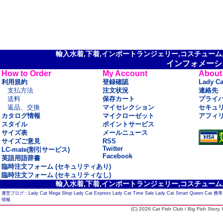
輸入水着,下着,インポートランジェリー,コスチューム,セ
インフォメーシ
How to Order
My Account
About
利用規約
登録確認
Lady C
支払方法
注文状況
連絡先
送料
保存カート
プライ
返品、交換
マイセレクション
セキュ
カタログ情報
マイクローゼット
アフィ
スタイル
ポイントサービス
サイズ表
メールニュース
サイズご意見
RSS
Twitter
LC-mate(割引サービス)
Facebook
英語用語辞書
臨時注文フォーム (セキュリティあり)
臨時注文フォーム (セキュリティなし)
輸入水着,下着,インポートランジェリー,コスチューム,セ
運営ブログ :
Lady Cat Mega Shop
Lady Cat Express
Lady Cat Time Sale
Lady Cat Smart
Queen Cat
携帯
情報
(C) 2026 Cat Fish Club / Big Fish Story, I