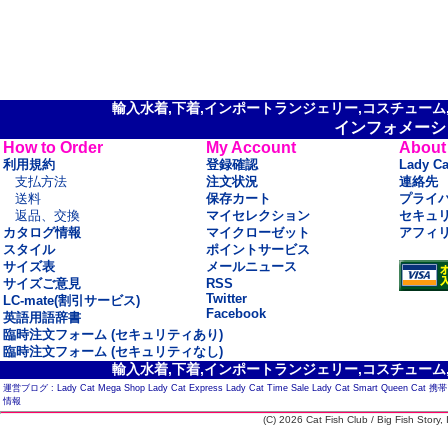
輸入水着,下着,インポートランジェリー,コスチューム,セ
インフォメーシ
How to Order
My Account
About
利用規約
登録確認
Lady C
支払方法
注文状況
連絡先
送料
保存カート
プライ
返品、交換
マイセレクション
セキュ
カタログ情報
マイクローゼット
アフィ
スタイル
ポイントサービス
サイズ表
メールニュース
サイズご意見
RSS
Twitter
LC-mate(割引サービス)
Facebook
英語用語辞書
臨時注文フォーム (セキュリティあり)
臨時注文フォーム (セキュリティなし)
輸入水着,下着,インポートランジェリー,コスチューム,セ
運営ブログ :
Lady Cat Mega Shop
Lady Cat Express
Lady Cat Time Sale
Lady Cat Smart
Queen Cat
携帯
情報
(C) 2026 Cat Fish Club / Big Fish Story, I