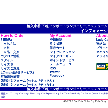
輸入水着,下着,インポートランジェリー,コスチューム,セ
インフォメーシ
How to Order
My Account
About
利用規約
登録確認
Lady C
支払方法
注文状況
連絡先
送料
保存カート
プライ
返品、交換
マイセレクション
セキュ
カタログ情報
マイクローゼット
アフィ
スタイル
ポイントサービス
サイズ表
メールニュース
サイズご意見
RSS
Twitter
LC-mate(割引サービス)
Facebook
英語用語辞書
臨時注文フォーム (セキュリティあり)
臨時注文フォーム (セキュリティなし)
輸入水着,下着,インポートランジェリー,コスチューム,セ
運営ブログ :
Lady Cat Mega Shop
Lady Cat Express
Lady Cat Time Sale
Lady Cat Smart
Queen Cat
携帯
情報
(C) 2026 Cat Fish Club / Big Fish Story, I