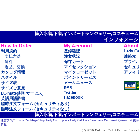
輸入水着,下着,インポートランジェリー,コスチューム,セ
インフォメーシ
How to Order
My Account
About
利用規約
登録確認
Lady C
支払方法
注文状況
連絡先
送料
保存カート
プライ
返品、交換
マイセレクション
セキュ
カタログ情報
マイクローゼット
アフィ
スタイル
ポイントサービス
サイズ表
メールニュース
サイズご意見
RSS
Twitter
LC-mate(割引サービス)
Facebook
英語用語辞書
臨時注文フォーム (セキュリティあり)
臨時注文フォーム (セキュリティなし)
輸入水着,下着,インポートランジェリー,コスチューム,セ
運営ブログ :
Lady Cat Mega Shop
Lady Cat Express
Lady Cat Time Sale
Lady Cat Smart
Queen Cat
携帯
情報
(C) 2026 Cat Fish Club / Big Fish Story, I