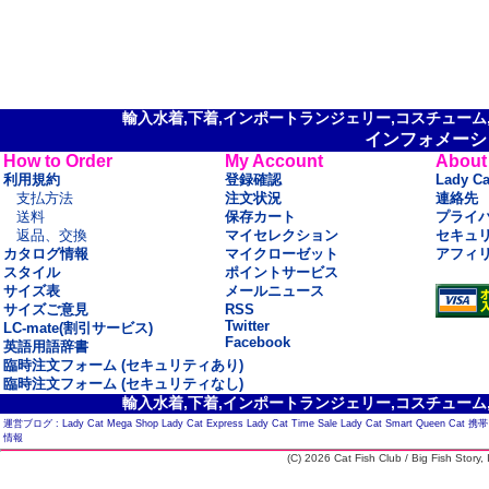
輸入水着,下着,インポートランジェリー,コスチューム,セ
インフォメーシ
How to Order
My Account
About
利用規約
登録確認
Lady C
支払方法
注文状況
連絡先
送料
保存カート
プライ
返品、交換
マイセレクション
セキュ
カタログ情報
マイクローゼット
アフィ
スタイル
ポイントサービス
サイズ表
メールニュース
サイズご意見
RSS
Twitter
LC-mate(割引サービス)
Facebook
英語用語辞書
臨時注文フォーム (セキュリティあり)
臨時注文フォーム (セキュリティなし)
輸入水着,下着,インポートランジェリー,コスチューム,セ
運営ブログ :
Lady Cat Mega Shop
Lady Cat Express
Lady Cat Time Sale
Lady Cat Smart
Queen Cat
携帯
情報
(C) 2026 Cat Fish Club / Big Fish Story, I