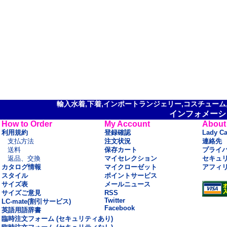
輸入水着,下着,インポートランジェリー,コスチューム,セ
インフォメーシ
How to Order
My Account
About
利用規約
登録確認
Lady C
支払方法
注文状況
連絡先
送料
保存カート
プライ
返品、交換
マイセレクション
セキュ
カタログ情報
マイクローゼット
アフィ
スタイル
ポイントサービス
サイズ表
メールニュース
サイズご意見
RSS
Twitter
LC-mate(割引サービス)
Facebook
英語用語辞書
臨時注文フォーム (セキュリティあり)