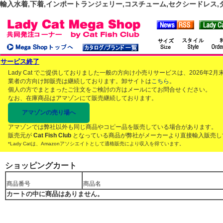
輸入水着,下着,インポートランジェリー,コスチューム,セクシードレス,ダンス
サービス終了
Lady Cat でご提供しておりました一般の方向け小売りサービスは、2026年
業者の方向け卸販売は継続しております。卸サイトは
こちら
。
個人の方でまとまったご注文をご検討の方はメールにてお問合せください。
なお、在庫商品はアマゾンにて販売継続しております。
アマゾンの売り場へ
アマゾンでは弊社以外も同じ商品やコピー品を販売している場合があります。
販売元が
Cat Fish Club
となっている商品が弊社がメーカーより直接輸入販売し
*Lady Catは、Amazonアソシエイトとして適格販売により収入を得ています。
ショッピングカート
商品番号
商品名
カートの中に商品はありません。