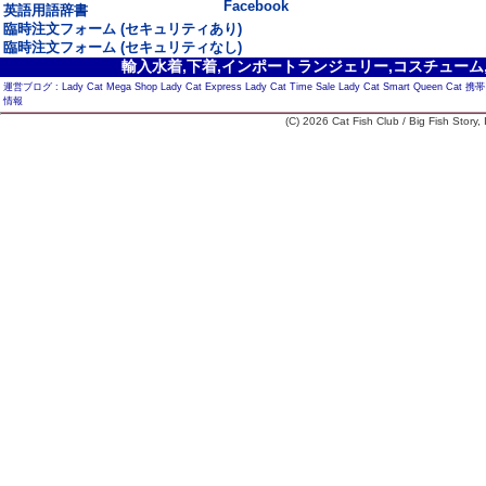
Facebook
英語用語辞書
臨時注文フォーム (セキュリティあり)
臨時注文フォーム (セキュリティなし)
輸入水着,下着,インポートランジェリー,コスチューム,セ
運営ブログ :
Lady Cat Mega Shop
Lady Cat Express
Lady Cat Time Sale
Lady Cat Smart
Queen Cat
携帯
情報
(C) 2026 Cat Fish Club / Big Fish Story, I