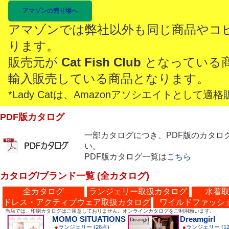
アマゾンの売り場へ
アマゾンでは弊社以外も同じ商品やコ
ります。
販売元が
Cat Fish Club
となっている
輸入販売している商品となります。
*Lady Catは、Amazonアソシエイトとし
PDF版カタログ
一部カタログにつき、PDF版のカタロ
い。
PDF版カタログ一覧は
こちら
カタログ/ブランド一覧 (全カタログ)
全カタログ
ランジェリー取扱カタログ
水着
ドレス・アクティブウェア取扱カタログ
ワイルドファッシ
当店では、印刷カタログはご用意しておりません。オンラインカタログをご利用願います。
MOMO SITUATIONS
Dreamgirl
●
ランジェリー (26点)
●
ランジェリー (12