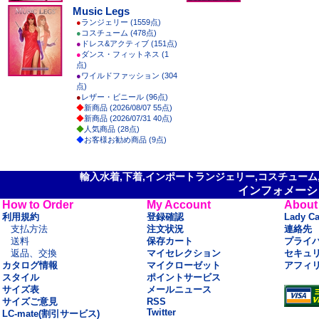
Music Legs
●
ランジェリー (1559点)
●
コスチューム (478点)
●
ドレス&アクティブ (151点)
●
ダンス・フィットネス (1
点)
●
ワイルドファッション (304
点)
●
レザー・ビニール (96点)
◆
新商品 (2026/08/07 55点)
◆
新商品 (2026/07/31 40点)
◆
人気商品 (28点)
◆
お客様お勧め商品 (9点)
輸入水着,下着,インポートランジェリー,コスチューム,セ
インフォメーシ
How to Order
My Account
About
利用規約
登録確認
Lady C
支払方法
注文状況
連絡先
送料
保存カート
プライ
返品、交換
マイセレクション
セキュ
カタログ情報
マイクローゼット
アフィ
スタイル
ポイントサービス
サイズ表
メールニュース
サイズご意見
RSS
Twitter
LC-mate(割引サービス)