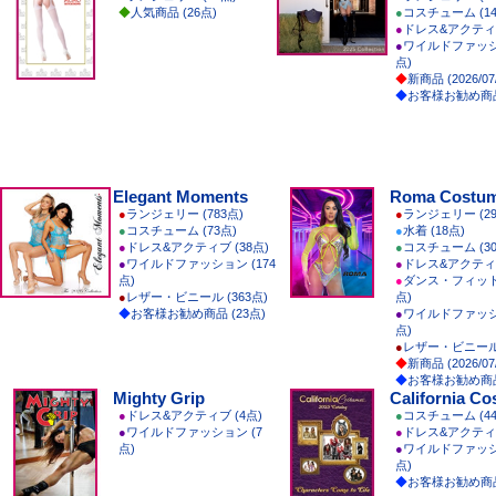
◆
人気商品 (26点)
●
コスチューム (14
●
ドレス&アクティブ
●
ワイルドファッショ
点)
◆
新商品 (2026/07
◆
お客様お勧め商品
Elegant Moments
Roma Costu
●
ランジェリー (783点)
●
ランジェリー (29
●
コスチューム (73点)
●
水着 (18点)
●
ドレス&アクティブ (38点)
●
コスチューム (30
●
ワイルドファッション (174
●
ドレス&アクティブ
点)
●
ダンス・フィットネ
●
レザー・ビニール (363点)
点)
◆
お客様お勧め商品 (23点)
●
ワイルドファッショ
点)
●
レザー・ビニール 
◆
新商品 (2026/07
◆
お客様お勧め商品
Mighty Grip
California C
●
ドレス&アクティブ (4点)
●
コスチューム (44
●
ワイルドファッション (7
●
ドレス&アクティブ
点)
●
ワイルドファッショ
点)
◆
お客様お勧め商品