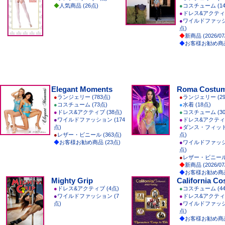
◆
人気商品 (26点)
●
コスチューム (14
●
ドレス&アクティブ
●
ワイルドファッショ
点)
◆
新商品 (2026/07
◆
お客様お勧め商品
Elegant Moments
Roma Costu
●
ランジェリー (783点)
●
ランジェリー (29
●
コスチューム (73点)
●
水着 (18点)
●
ドレス&アクティブ (38点)
●
コスチューム (30
●
ワイルドファッション (174
●
ドレス&アクティブ
点)
●
ダンス・フィットネ
●
レザー・ビニール (363点)
点)
◆
お客様お勧め商品 (23点)
●
ワイルドファッショ
点)
●
レザー・ビニール 
◆
新商品 (2026/07
◆
お客様お勧め商品
Mighty Grip
California C
●
ドレス&アクティブ (4点)
●
コスチューム (44
●
ワイルドファッション (7
●
ドレス&アクティブ
点)
●
ワイルドファッショ
点)
◆
お客様お勧め商品