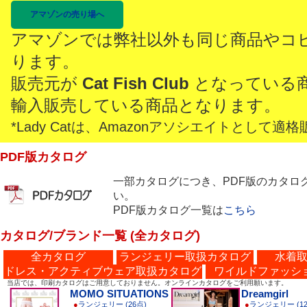
アマゾンの売り場へ
アマゾンでは弊社以外も同じ商品やコ
ります。
販売元が
Cat Fish Club
となっている
輸入販売している商品となります。
*Lady Catは、Amazonアソシエイトとし
PDF版カタログ
一部カタログにつき、PDF版のカタロ
い。
PDF版カタログ一覧は
こちら
カタログ/ブランド一覧 (全カタログ)
全カタログ
ランジェリー取扱カタログ
水着
ドレス・アクティブウェア取扱カタログ
ワイルドファッシ
当店では、印刷カタログはご用意しておりません。オンラインカタログをご利用願います。
MOMO SITUATIONS
Dreamgirl
●
ランジェリー (26点)
●
ランジェリー (12