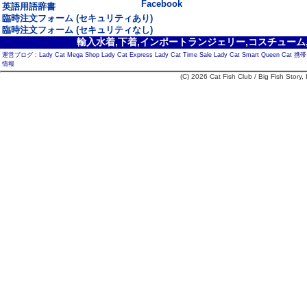
Facebook
英語用語辞書
臨時注文フォーム (セキュリティあり)
臨時注文フォーム (セキュリティなし)
輸入水着,下着,インポートランジェリー,コスチューム,セ
運営ブログ :
Lady Cat Mega Shop
Lady Cat Express
Lady Cat Time Sale
Lady Cat Smart
Queen Cat
携帯
情報
(C) 2026 Cat Fish Club / Big Fish Story, I