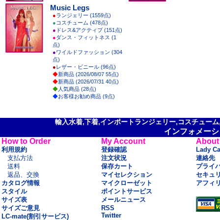
Music Legs
●
ランジェリー (1559点)
●
コスチューム (478点)
●
ドレス&アクティブ (151点)
●
ダンス・フィットネス (1
点)
●
ワイルドファッション (304
点)
●
レザー・ビニール (96点)
◆
新商品 (2026/08/07 55点)
◆
新商品 (2026/07/31 40点)
◆
人気商品 (28点)
◆
お客様お勧め商品 (9点)
輸入水着,下着,インポートランジェリー,コスチューム,セ
インフォメーシ
How to Order
My Account
About
利用規約
登録確認
Lady C
支払方法
注文状況
連絡先
送料
保存カート
プライ
返品、交換
マイセレクション
セキュ
カタログ情報
マイクローゼット
アフィ
スタイル
ポイントサービス
サイズ表
メールニュース
サイズご意見
RSS
Twitter
LC-mate(割引サービス)