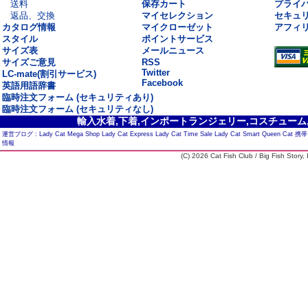
送料
保存カート
プライ
返品、交換
マイセレクション
セキュ
カタログ情報
マイクローゼット
アフィ
スタイル
ポイントサービス
サイズ表
メールニュース
サイズご意見
RSS
Twitter
LC-mate(割引サービス)
Facebook
英語用語辞書
臨時注文フォーム (セキュリティあり)
臨時注文フォーム (セキュリティなし)
輸入水着,下着,インポートランジェリー,コスチューム,セ
運営ブログ :
Lady Cat Mega Shop
Lady Cat Express
Lady Cat Time Sale
Lady Cat Smart
Queen Cat
携帯
情報
(C) 2026 Cat Fish Club / Big Fish Story, I