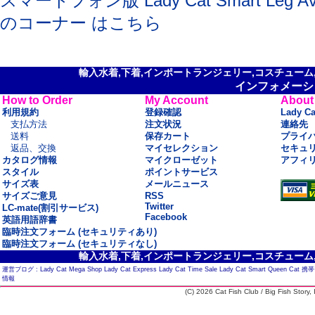
スマートフォン版 Lady Cat Smart Leg Av
のコーナー はこちら
輸入水着,下着,インポートランジェリー,コスチューム,セ
インフォメーシ
How to Order
My Account
About
利用規約
登録確認
Lady C
支払方法
注文状況
連絡先
送料
保存カート
プライ
返品、交換
マイセレクション
セキュ
カタログ情報
マイクローゼット
アフィ
スタイル
ポイントサービス
サイズ表
メールニュース
サイズご意見
RSS
Twitter
LC-mate(割引サービス)
Facebook
英語用語辞書
臨時注文フォーム (セキュリティあり)
臨時注文フォーム (セキュリティなし)
輸入水着,下着,インポートランジェリー,コスチューム,セ
運営ブログ :
Lady Cat Mega Shop
Lady Cat Express
Lady Cat Time Sale
Lady Cat Smart
Queen Cat
携帯
情報
(C) 2026 Cat Fish Club / Big Fish Story, I