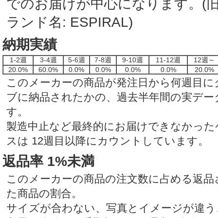
でのお届けが中心になります。(
ランド名: ESPIRAL)
納期実績
1-2週
3-4週
5-6週
7-8週
9-10週
11-12週
12週～
20.0%
60.0%
0.0%
0.0%
0.0%
0.0%
20.0%
このメーカーの商品が発注日から何週目に
ブに納品されたかの、過去半年間の実デー
す。
製造中止など最終的にお届けできなかった
スは 12週目以降にカウントしています。
返品率 1%未満
このメーカーの商品の注文数に占める返品
た商品の割合。
サイズが合わない、写真とイメージが違う