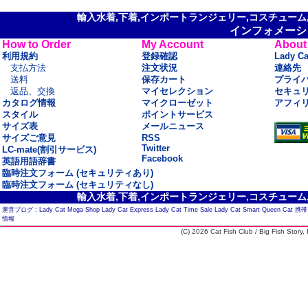
輸入水着,下着,インポートランジェリー,コスチューム,セ
インフォメーシ
How to Order
My Account
About
利用規約
登録確認
Lady C
支払方法
注文状況
連絡先
送料
保存カート
プライ
返品、交換
マイセレクション
セキュ
カタログ情報
マイクローゼット
アフィ
スタイル
ポイントサービス
サイズ表
メールニュース
サイズご意見
RSS
Twitter
LC-mate(割引サービス)
Facebook
英語用語辞書
臨時注文フォーム (セキュリティあり)
臨時注文フォーム (セキュリティなし)
輸入水着,下着,インポートランジェリー,コスチューム,セ
運営ブログ :
Lady Cat Mega Shop
Lady Cat Express
Lady Cat Time Sale
Lady Cat Smart
Queen Cat
携帯
情報
(C) 2026 Cat Fish Club / Big Fish Story, I