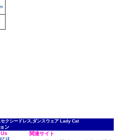
om
クシードレス,ダンスウェア Lady Cat
ョン
 Us
関連サイト
atとは