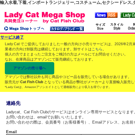
輸入水着,下着,インポートランジェリー,コスチューム,セクシードレス,ダンス
サービス終了
Lady Cat でご提供しておりました一般の方向け小売りサービスは、2026年
業者の方向け卸販売は継続しております。卸サイトは
こちら
。
個人の方でまとまったご注文をご検討の方はメールにてお問合せください。
なお、在庫商品はアマゾンにて販売継続しております。
アマゾンの売り場へ
アマゾンでは弊社以外も同じ商品やコピー品を販売している場合があります。
販売元が
Cat Fish Club
となっている商品が弊社がメーカーより直接輸入販売し
*Lady Catは、Amazonアソシエイトとして適格販売により収入を得ています。
連絡先
Ladycat、Cat Fish Clubのサービスはオンライン専用サービスとなります
お問い合わせは、emailでお願いいたします。
お問い合わせの際は、会員番号（お客様番号）、Emailアドレス、お名
Email