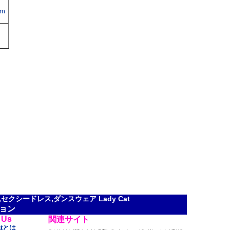
om
クシードレス,ダンスウェア Lady Cat
ョン
 Us
関連サイト
atとは