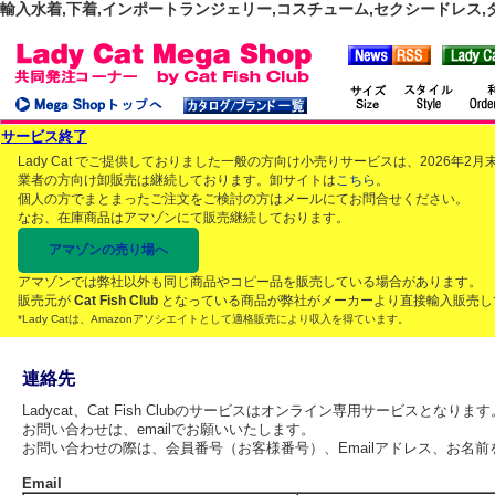
輸入水着,下着,インポートランジェリー,コスチューム,セクシードレス,ダンス
サービス終了
Lady Cat でご提供しておりました一般の方向け小売りサービスは、2026年
業者の方向け卸販売は継続しております。卸サイトは
こちら
。
個人の方でまとまったご注文をご検討の方はメールにてお問合せください。
なお、在庫商品はアマゾンにて販売継続しております。
アマゾンの売り場へ
アマゾンでは弊社以外も同じ商品やコピー品を販売している場合があります。
販売元が
Cat Fish Club
となっている商品が弊社がメーカーより直接輸入販売し
*Lady Catは、Amazonアソシエイトとして適格販売により収入を得ています。
連絡先
Ladycat、Cat Fish Clubのサービスはオンライン専用サービスとなります
お問い合わせは、emailでお願いいたします。
お問い合わせの際は、会員番号（お客様番号）、Emailアドレス、お名
Email