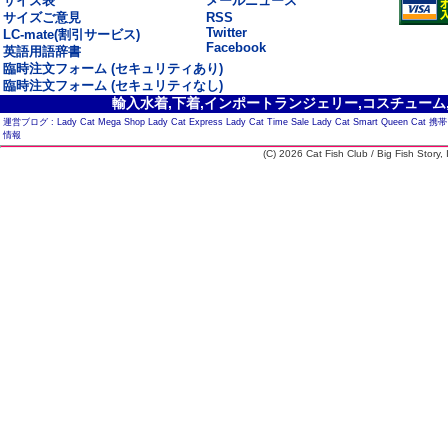
サイズ表
メールニュース
サイズご意見
RSS
Twitter
LC-mate(割引サービス)
Facebook
英語用語辞書
臨時注文フォーム (セキュリティあり)
臨時注文フォーム (セキュリティなし)
輸入水着,下着,インポートランジェリー,コスチューム,セ
運営ブログ :
Lady Cat Mega Shop
Lady Cat Express
Lady Cat Time Sale
Lady Cat Smart
Queen Cat
携帯
情報
(C) 2026 Cat Fish Club / Big Fish Story, I