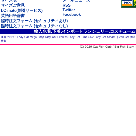
サイズ表
メールニュース
サイズご意見
RSS
Twitter
LC-mate(割引サービス)
Facebook
英語用語辞書
臨時注文フォーム (セキュリティあり)
臨時注文フォーム (セキュリティなし)
輸入水着,下着,インポートランジェリー,コスチューム,セ
運営ブログ :
Lady Cat Mega Shop
Lady Cat Express
Lady Cat Time Sale
Lady Cat Smart
Queen Cat
携帯
情報
(C) 2026 Cat Fish Club / Big Fish Story, I