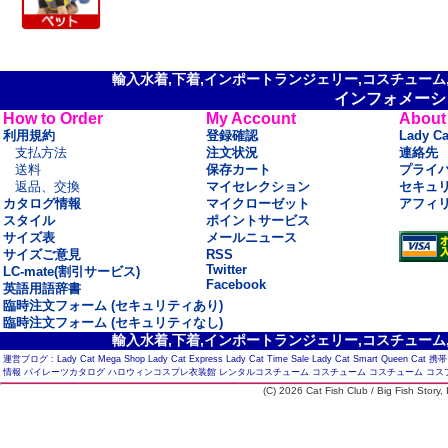
輸入水着,下着,インポートランジェリー,コスチューム,セ
インフォメーシ
How to Order
My Account
About
利用規約
登録確認
Lady C
支払方法
注文状況
連絡先
送料
保存カート
プライ
返品、交換
マイセレクション
セキュ
カタログ情報
マイクローゼット
アフィ
スタイル
ポイントサービス
サイズ表
メールニュース
サイズご意見
RSS
Twitter
LC-mate(割引サービス)
Facebook
英語用語辞書
臨時注文フォーム (セキュリティあり)
臨時注文フォーム (セキュリティなし)
輸入水着,下着,インポートランジェリー,コスチューム,セ
運営ブログ :
Lady Cat Mega Shop
Lady Cat Express
Lady Cat Time Sale
Lady Cat Smart
Queen Cat
携帯
情報
パイレーツカタログ
ハロウィンコスプレ衣装館
レンタルコスチューム
コスチューム
コスチューム
コス
(C) 2026 Cat Fish Club / Big Fish Story, I