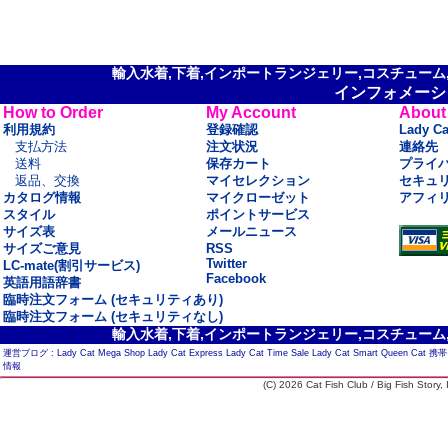
輸入水着,下着,インポートランジェリー,コスチューム,セ
インフォメーシ
How to Order
My Account
About
利用規約
登録確認
Lady C
支払方法
注文状況
連絡先
送料
保存カート
プライ
返品、交換
マイセレクション
セキュ
カタログ情報
マイクローゼット
アフィ
スタイル
ポイントサービス
サイズ表
メールニュース
サイズご意見
RSS
Twitter
LC-mate(割引サービス)
Facebook
英語用語辞書
臨時注文フォーム (セキュリティあり)
臨時注文フォーム (セキュリティなし)
輸入水着,下着,インポートランジェリー,コスチューム,セ
運営ブログ :
Lady Cat Mega Shop
Lady Cat Express
Lady Cat Time Sale
Lady Cat Smart
Queen Cat
携帯
情報
(C) 2026 Cat Fish Club / Big Fish Story, I