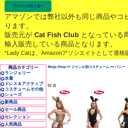
アマゾンの売り場へ
アマゾンでは弊社以外も同じ商品やコ
ります。
販売元が
Cat Fish Club
となっている
輸入販売している商品となります。
*Lady Catは、Amazonアソシエイトとし
商品カテゴリー
Mega Shop
>>
ジャンル別コスチューム
>>
バニー
ランジェリー
水着
ドレス＆アクティブ
62 点
コスチュームその他
シューズ
新商品
セール商品
セレクション
人気商品