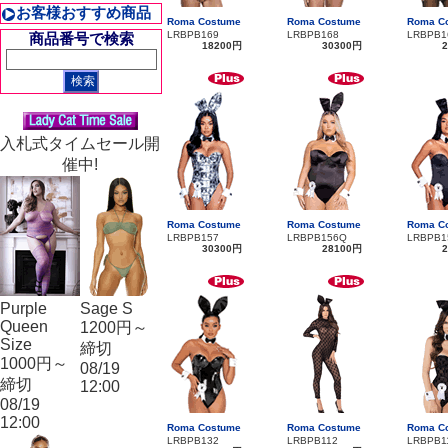
お客様おすすめ商品
Roma Costume
Roma Costume
Roma C
LRBPB169
LRBPB168
LRBPB1
商品番号で検索
18200円
30300円
入札式タイムセール開
催中!
Roma Costume
Roma Costume
Roma C
LRBPB157
LRBPB156Q
LRBPB1
30300円
28100円
Purple
Sage S
Queen
1200円～
Size
締切
1000円～
08/19
締切
12:00
08/19
12:00
Roma Costume
Roma Costume
Roma C
LRBPB132
LRBPB112
LRBPB1