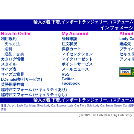
輸入水着,下着,インポートランジェリー,コスチューム,セ
インフォメーシ
How to Order
My Account
About
利用規約
登録確認
Lady C
支払方法
注文状況
連絡先
送料
保存カート
プライ
返品、交換
マイセレクション
セキュ
カタログ情報
マイクローゼット
アフィ
スタイル
ポイントサービス
サイズ表
メールニュース
サイズご意見
RSS
Twitter
LC-mate(割引サービス)
Facebook
英語用語辞書
臨時注文フォーム (セキュリティあり)
臨時注文フォーム (セキュリティなし)
輸入水着,下着,インポートランジェリー,コスチューム,セ
運営ブログ :
Lady Cat Mega Shop
Lady Cat Express
Lady Cat Time Sale
Lady Cat Smart
Queen Cat
携帯
情報
(C) 2026 Cat Fish Club / Big Fish Story, I