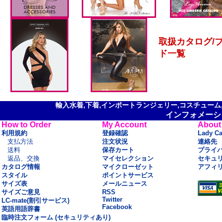
取扱カタログ/
ド一覧
輸入水着,下着,インポートランジェリー,コスチューム,セ
インフォメーシ
How to Order
My Account
About
利用規約
登録確認
Lady C
支払方法
注文状況
連絡先
送料
保存カート
プライ
返品、交換
マイセレクション
セキュ
カタログ情報
マイクローゼット
アフィ
スタイル
ポイントサービス
サイズ表
メールニュース
サイズご意見
RSS
Twitter
LC-mate(割引サービス)
Facebook
英語用語辞書
臨時注文フォーム (セキュリティあり)