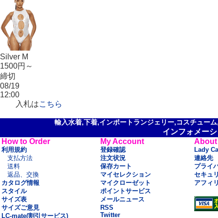
Silver M
1500円～
締切
08/19
12:00
入札は
こちら
輸入水着,下着,インポートランジェリー,コスチューム,セ
インフォメーシ
How to Order
My Account
About
利用規約
登録確認
Lady C
支払方法
注文状況
連絡先
送料
保存カート
プライ
返品、交換
マイセレクション
セキュ
カタログ情報
マイクローゼット
アフィ
スタイル
ポイントサービス
サイズ表
メールニュース
サイズご意見
RSS
Twitter
LC-mate(割引サービス)