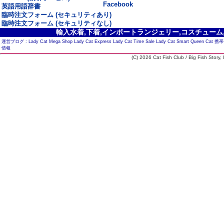
Facebook
英語用語辞書
臨時注文フォーム (セキュリティあり)
臨時注文フォーム (セキュリティなし)
輸入水着,下着,インポートランジェリー,コスチューム,セ
運営ブログ :
Lady Cat Mega Shop
Lady Cat Express
Lady Cat Time Sale
Lady Cat Smart
Queen Cat
携帯
情報
(C) 2026 Cat Fish Club / Big Fish Story, I