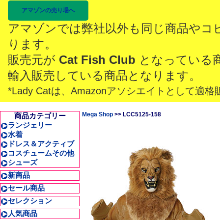
アマゾンの売り場へ
アマゾンでは弊社以外も同じ商品やコ
ります。
販売元が
Cat Fish Club
となっている
輸入販売している商品となります。
*Lady Catは、Amazonアソシエイトとし
Mega Shop
>> LCC5125-158
商品カテゴリー
ランジェリー
水着
ドレス＆アクティブ
コスチュームその他
シューズ
新商品
セール商品
セレクション
人気商品