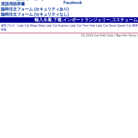
Facebook
英語用語辞書
臨時注文フォーム (セキュリティあり)
臨時注文フォーム (セキュリティなし)
輸入水着,下着,インポートランジェリー,コスチューム,セ
運営ブログ :
Lady Cat Mega Shop
Lady Cat Express
Lady Cat Time Sale
Lady Cat Smart
Queen Cat
携帯
情報
(C) 2026 Cat Fish Club / Big Fish Story, I