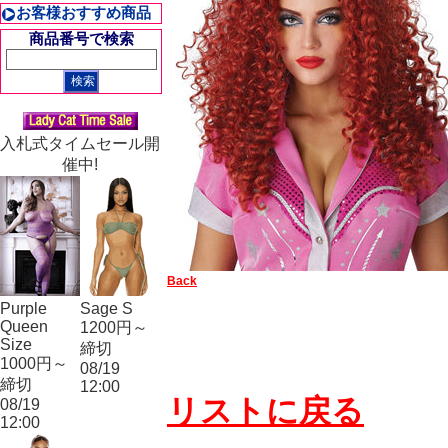
お客様おすすめ商品
商品番号で検索
入札式タイムセール開
催中!
Back
Purple
Sage S
Queen
1200円～
Size
締切
1000円～
08/19
締切
12:00
リストに戻る
08/19
12:00