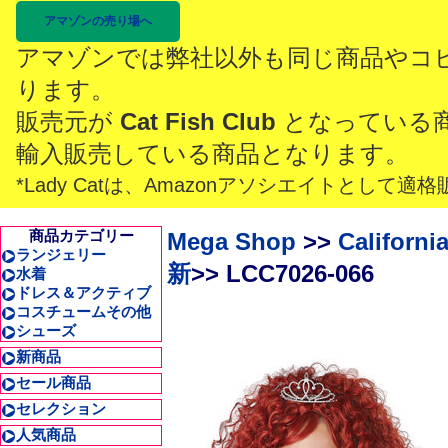
アマゾンの売り場へ
アマゾンでは弊社以外も同じ商品やコ
ります。
販売元が
Cat Fish Club
となっている
輸入販売している商品となります。
*Lady Catは、Amazonアソシエイトとし
商品カテゴリー
Mega Shop
>>
Californ
ランジェリー
新
>> LCC7026-066
水着
ドレス＆アクティブ
コスチュームその他
シューズ
新商品
セール商品
セレクション
人気商品