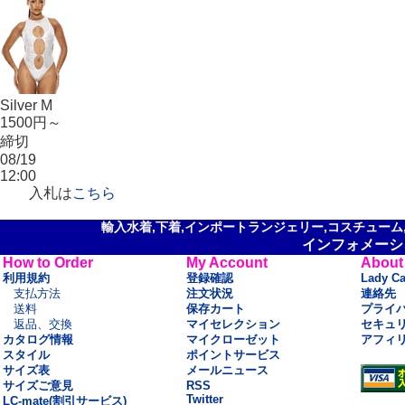
Silver M
1500円～
締切
08/19
12:00
入札は
こちら
輸入水着,下着,インポートランジェリー,コスチューム,セ
インフォメーシ
How to Order
My Account
About
利用規約
登録確認
Lady C
支払方法
注文状況
連絡先
送料
保存カート
プライ
返品、交換
マイセレクション
セキュ
カタログ情報
マイクローゼット
アフィ
スタイル
ポイントサービス
サイズ表
メールニュース
サイズご意見
RSS
Twitter
LC-mate(割引サービス)