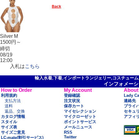
Back
Silver M
1500円～
締切
08/19
12:00
入札は
こちら
輸入水着,下着,インポートランジェリー,コスチューム,セ
インフォメーシ
How to Order
My Account
About
利用規約
登録確認
Lady C
支払方法
注文状況
連絡先
送料
保存カート
プライ
返品、交換
マイセレクション
セキュ
カタログ情報
マイクローゼット
アフィ
スタイル
ポイントサービス
サイズ表
メールニュース
サイズご意見
RSS
Twitter
LC-mate(割引サービス)