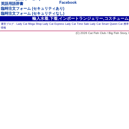
Facebook
英語用語辞書
臨時注文フォーム (セキュリティあり)
臨時注文フォーム (セキュリティなし)
輸入水着,下着,インポートランジェリー,コスチューム,セ
運営ブログ :
Lady Cat Mega Shop
Lady Cat Express
Lady Cat Time Sale
Lady Cat Smart
Queen Cat
携帯
情報
(C) 2026 Cat Fish Club / Big Fish Story, I