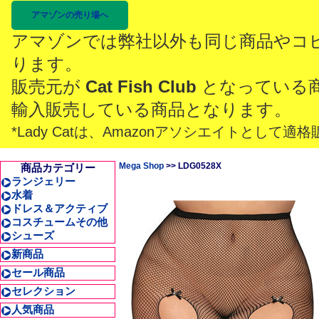
アマゾンの売り場へ
アマゾンでは弊社以外も同じ商品やコ
ります。
販売元が
Cat Fish Club
となっている
輸入販売している商品となります。
*Lady Catは、Amazonアソシエイトとし
Mega Shop
>> LDG0528X
商品カテゴリー
ランジェリー
水着
ドレス＆アクティブ
コスチュームその他
シューズ
新商品
セール商品
セレクション
人気商品