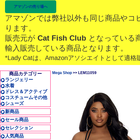
アマゾンの売り場へ
アマゾンでは弊社以外も同じ商品やコ
ります。
販売元が
Cat Fish Club
となっている
輸入販売している商品となります。
*Lady Catは、Amazonアソシエイトとし
Mega Shop
>> LEM11059
商品カテゴリー
ランジェリー
水着
ドレス＆アクティブ
コスチュームその他
シューズ
新商品
セール商品
セレクション
人気商品