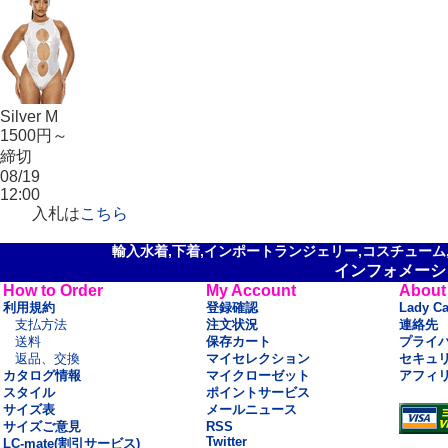
Silver M
1500円～
締切
08/19
12:00
入札は
こちら
輸入水着,下着,インポートランジェリー,コスチューム,セ
インフォメーシ
How to Order
My Account
About
利用規約
登録確認
Lady C
支払方法
注文状況
連絡先
送料
保存カート
プライ
返品、交換
マイセレクション
セキュ
カタログ情報
マイクローゼット
アフィ
スタイル
ポイントサービス
サイズ表
メールニュース
サイズご意見
RSS
Twitter
LC-mate(割引サービス)