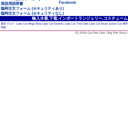
Facebook
英語用語辞書
臨時注文フォーム (セキュリティあり)
臨時注文フォーム (セキュリティなし)
輸入水着,下着,インポートランジェリー,コスチューム,セ
運営ブログ :
Lady Cat Mega Shop
Lady Cat Express
Lady Cat Time Sale
Lady Cat Smart
Queen Cat
携帯
情報
(C) 2026 Cat Fish Club / Big Fish Story, I