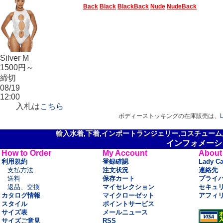
Back
Black
BlackBack
Nude
NudeBack
Silver M
1500円～
締切
08/19
12:00
入札は
こちら
ボディーストッキング
の在庫販売は、
L
輸入水着,下着,インポートランジェリー,コスチューム,セ
インフォメーシ
How to Order
My Account
About
利用規約
登録確認
Lady C
支払方法
注文状況
連絡先
送料
保存カート
プライ
返品、交換
マイセレクション
セキュ
カタログ情報
マイクローゼット
アフィ
スタイル
ポイントサービス
サイズ表
メールニュース
サイズご意見
RSS