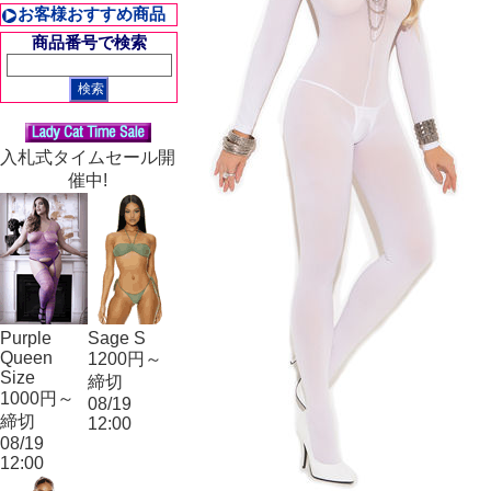
お客様おすすめ商品
商品番号で検索
入札式タイムセール開
催中!
Purple
Sage S
Queen
1200円～
Size
締切
1000円～
08/19
締切
12:00
08/19
12:00