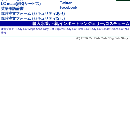
Twitter
LC-mate(割引サービス)
Facebook
英語用語辞書
臨時注文フォーム (セキュリティあり)
臨時注文フォーム (セキュリティなし)
輸入水着,下着,インポートランジェリー,コスチューム,セ
運営ブログ :
Lady Cat Mega Shop
Lady Cat Express
Lady Cat Time Sale
Lady Cat Smart
Queen Cat
携帯
情報
(C) 2026 Cat Fish Club / Big Fish Story, I