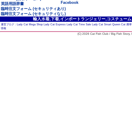
Facebook
英語用語辞書
臨時注文フォーム (セキュリティあり)
臨時注文フォーム (セキュリティなし)
輸入水着,下着,インポートランジェリー,コスチューム,セ
運営ブログ :
Lady Cat Mega Shop
Lady Cat Express
Lady Cat Time Sale
Lady Cat Smart
Queen Cat
携帯
情報
(C) 2026 Cat Fish Club / Big Fish Story, I