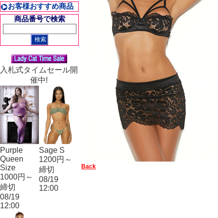
お客様おすすめ商品
商品番号で検索
入札式タイムセール開
催中!
Purple
Sage S
Queen
1200円～
Back
Size
締切
1000円～
08/19
締切
12:00
08/19
12:00