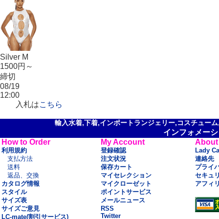
Silver M
1500円～
締切
08/19
12:00
入札は
こちら
輸入水着,下着,インポートランジェリー,コスチューム,セ
インフォメーシ
How to Order
My Account
About
利用規約
登録確認
Lady C
支払方法
注文状況
連絡先
送料
保存カート
プライ
返品、交換
マイセレクション
セキュ
カタログ情報
マイクローゼット
アフィ
スタイル
ポイントサービス
サイズ表
メールニュース
サイズご意見
RSS
Twitter
LC-mate(割引サービス)