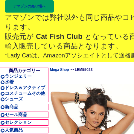
アマゾンの売り場へ
アマゾンでは弊社以外も同じ商品やコ
ります。
販売元が
Cat Fish Club
となっている
輸入販売している商品となります。
*Lady Catは、Amazonアソシエイトとし
Mega Shop
>> LEM55023
商品カテゴリー
ランジェリー
水着
ドレス＆アクティブ
コスチュームその他
シューズ
新商品
セール商品
セレクション
人気商品