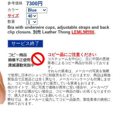
参考価格
7300円
カラー
サイズ
数量
Bra with underwire cups, adjustable straps and back
clip closure. 別売 Leather Thong
LEML9859X
.
コピー品にご注意ください
コスチュームを中心に、主に中国の悪徳
業者によるコピー商品が出回っておりま
す。
それらの業者は、メーカーの写真を無断
で使用し日本のショップに卸販売を行っておりますが、商品は模倣
製造品で正規品とは全く異なり、メーカーパッケージも付属しませ
ん。 コピー品とは知らずに販売している業者もおります。
他のサイトで、同じ写真で価格が異常に安い場合や、メーカー/ブ
ランド名の記載がない場合は、コピー商品の疑いが高くなりますの
で、購入されないようにお願いいたします。
弊社では、各メーカーと協力してコピー品販売、製造業者の摘発に
努めております。