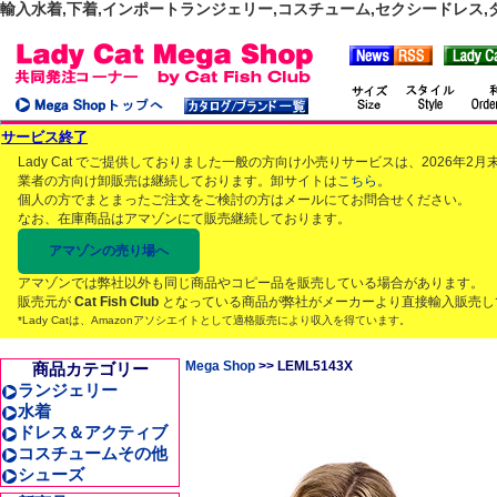
輸入水着,下着,インポートランジェリー,コスチューム,セクシードレス,ダンス
サービス終了
Lady Cat でご提供しておりました一般の方向け小売りサービスは、2026年
業者の方向け卸販売は継続しております。卸サイトは
こちら
。
個人の方でまとまったご注文をご検討の方はメールにてお問合せください。
なお、在庫商品はアマゾンにて販売継続しております。
アマゾンの売り場へ
アマゾンでは弊社以外も同じ商品やコピー品を販売している場合があります。
販売元が
Cat Fish Club
となっている商品が弊社がメーカーより直接輸入販売し
*Lady Catは、Amazonアソシエイトとして適格販売により収入を得ています。
Mega Shop
>> LEML5143X
商品カテゴリー
ランジェリー
水着
ドレス＆アクティブ
コスチュームその他
シューズ