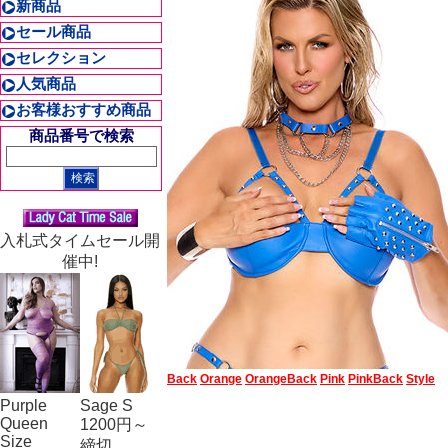
新商品
セール商品
セレクション
人気商品
お客様おすすめ商品
商品番号で検索
入札式タイムセール開
催中!
Back
Orange
OrangeBack
Pink
PinkBack
Style
Purple
Sage S
Queen
1200円～
Size
締切