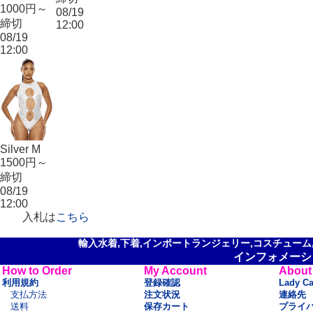
1000円～
08/19
締切
12:00
08/19
12:00
Silver M
1500円～
締切
08/19
12:00
入札は
こちら
輸入水着,下着,インポートランジェリー,コスチューム,セ
インフォメーシ
How to Order
My Account
About
利用規約
登録確認
Lady C
支払方法
注文状況
連絡先
送料
保存カート
プライ