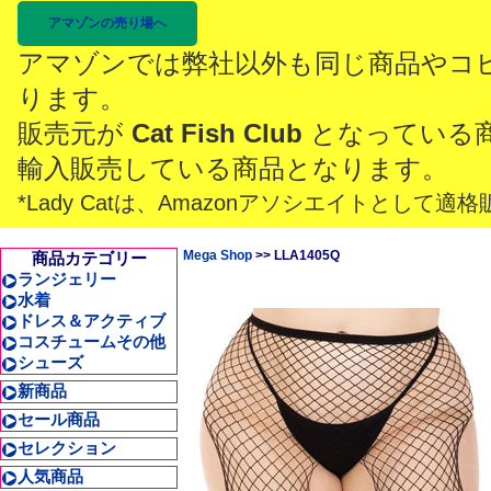
アマゾンの売り場へ
アマゾンでは弊社以外も同じ商品やコ
ります。
販売元が
Cat Fish Club
となっている
輸入販売している商品となります。
*Lady Catは、Amazonアソシエイトとし
Mega Shop
>> LLA1405Q
商品カテゴリー
ランジェリー
水着
ドレス＆アクティブ
コスチュームその他
シューズ
新商品
セール商品
セレクション
人気商品