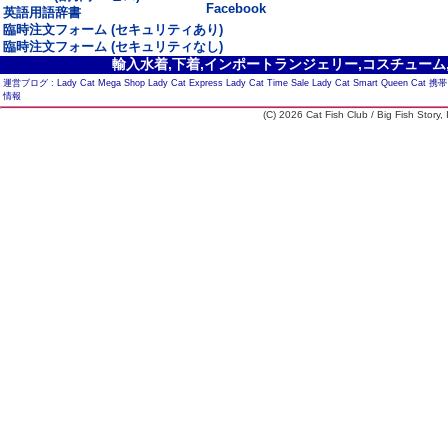
Facebook
英語用語辞書
臨時注文フォーム (セキュリティあり)
臨時注文フォーム (セキュリティなし)
輸入水着,下着,インポートランジェリー,コスチューム,セ
運営ブログ :
Lady Cat Mega Shop
Lady Cat Express
Lady Cat Time Sale
Lady Cat Smart
Queen Cat
携帯
情報
(C) 2026 Cat Fish Club / Big Fish Story, I