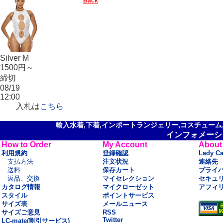
Back
Silver M
1500円～
締切
08/19
12:00
入札は
こちら
輸入水着,下着,インポートランジェリー,コスチューム,セ
インフォメーシ
How to Order
My Account
About
利用規約
登録確認
Lady C
支払方法
注文状況
連絡先
送料
保存カート
プライ
返品、交換
マイセレクション
セキュ
カタログ情報
マイクローゼット
アフィ
スタイル
ポイントサービス
サイズ表
メールニュース
サイズご意見
RSS
Twitter
LC-mate(割引サービス)