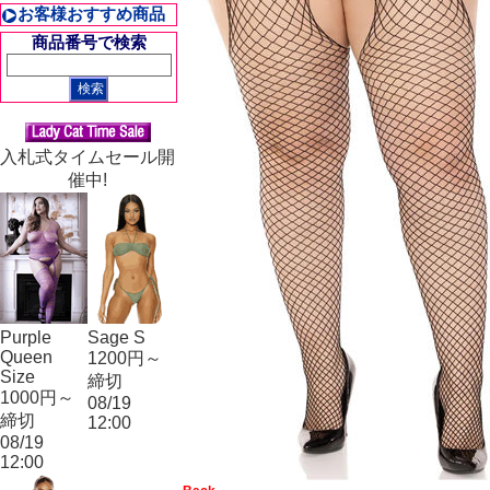
お客様おすすめ商品
商品番号で検索
入札式タイムセール開
催中!
Purple
Sage S
Queen
1200円～
Size
締切
1000円～
08/19
締切
12:00
08/19
12:00