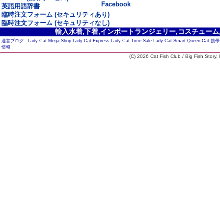
Facebook
英語用語辞書
臨時注文フォーム (セキュリティあり)
臨時注文フォーム (セキュリティなし)
輸入水着,下着,インポートランジェリー,コスチューム,セ
運営ブログ :
Lady Cat Mega Shop
Lady Cat Express
Lady Cat Time Sale
Lady Cat Smart
Queen Cat
携帯
情報
(C) 2026 Cat Fish Club / Big Fish Story, I