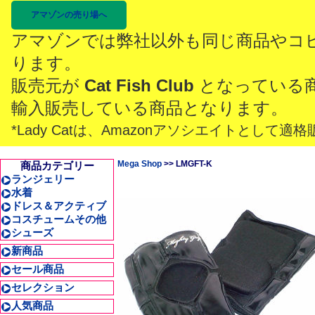
アマゾンの売り場へ
アマゾンでは弊社以外も同じ商品やコ
ります。
販売元が
Cat Fish Club
となっている
輸入販売している商品となります。
*Lady Catは、Amazonアソシエイトとし
Mega Shop
>> LMGFT-K
商品カテゴリー
ランジェリー
水着
ドレス＆アクティブ
コスチュームその他
シューズ
新商品
セール商品
セレクション
人気商品