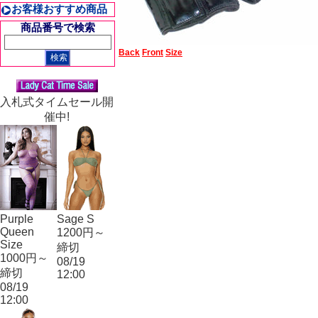
お客様おすすめ商品
商品番号で検索
Back
Front
Size
入札式タイムセール開
催中!
Purple
Sage S
Queen
1200円～
Size
締切
1000円～
08/19
締切
12:00
08/19
12:00