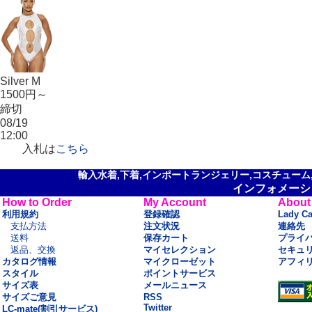
Silver M
1500円～
締切
08/19
12:00
入札は
こちら
輸入水着,下着,インポートランジェリー,コスチューム,セ
インフォメーシ
How to Order
My Account
About
利用規約
登録確認
Lady C
支払方法
注文状況
連絡先
送料
保存カート
プライ
返品、交換
マイセレクション
セキュ
カタログ情報
マイクローゼット
アフィ
スタイル
ポイントサービス
サイズ表
メールニュース
サイズご意見
RSS
Twitter
LC-mate(割引サービス)