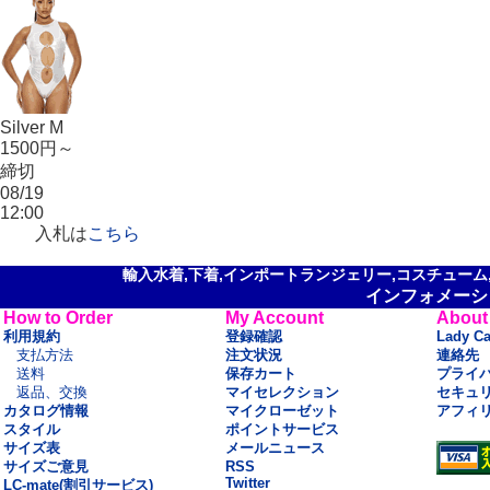
Silver M
1500円～
締切
08/19
12:00
入札は
こちら
輸入水着,下着,インポートランジェリー,コスチューム,セ
インフォメーシ
How to Order
My Account
About
利用規約
登録確認
Lady C
支払方法
注文状況
連絡先
送料
保存カート
プライ
返品、交換
マイセレクション
セキュ
カタログ情報
マイクローゼット
アフィ
スタイル
ポイントサービス
サイズ表
メールニュース
サイズご意見
RSS
Twitter
LC-mate(割引サービス)