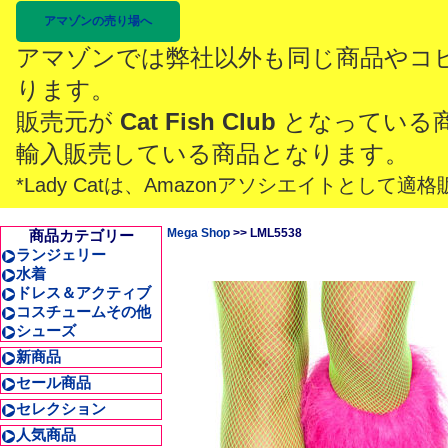
アマゾンの売り場へ
アマゾンでは弊社以外も同じ商品やコ
ります。
販売元が
Cat Fish Club
となっている
輸入販売している商品となります。
*Lady Catは、Amazonアソシエイトとし
Mega Shop
>> LML5538
商品カテゴリー
ランジェリー
水着
ドレス＆アクティブ
コスチュームその他
シューズ
新商品
セール商品
セレクション
人気商品