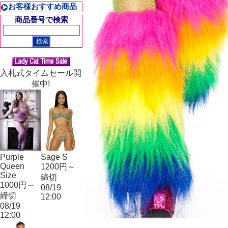
お客様おすすめ商品
商品番号で検索
入札式タイムセール開
催中!
Purple
Sage S
Queen
1200円～
Size
締切
1000円～
08/19
締切
12:00
08/19
12:00