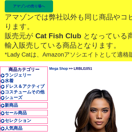
アマゾンの売り場へ
アマゾンでは弊社以外も同じ商品やコ
ります。
販売元が
Cat Fish Club
となっている
輸入販売している商品となります。
*Lady Catは、Amazonアソシエイトとし
Mega Shop
>> LRBLI1051
商品カテゴリー
ランジェリー
水着
ドレス＆アクティブ
コスチュームその他
シューズ
新商品
セール商品
セレクション
人気商品