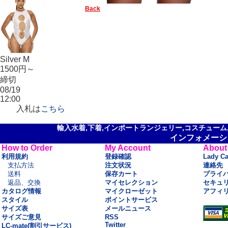
Back
Silver M
1500円～
締切
08/19
12:00
入札は
こちら
輸入水着,下着,インポートランジェリー,コスチューム,セ
インフォメーシ
How to Order
My Account
About
利用規約
登録確認
Lady C
支払方法
注文状況
連絡先
送料
保存カート
プライ
返品、交換
マイセレクション
セキュ
カタログ情報
マイクローゼット
アフィ
スタイル
ポイントサービス
サイズ表
メールニュース
サイズご意見
RSS
Twitter
LC-mate(割引サービス)