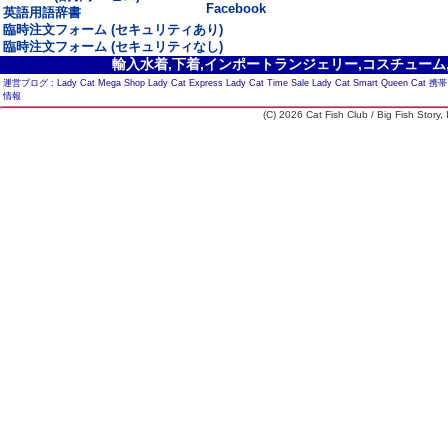
Facebook
英語用語辞書
臨時注文フォーム (セキュリティあり)
臨時注文フォーム (セキュリティなし)
輸入水着,下着,インポートランジェリー,コスチューム,セ
運営ブログ :
Lady Cat Mega Shop
Lady Cat Express
Lady Cat Time Sale
Lady Cat Smart
Queen Cat
携帯
情報
(C) 2026 Cat Fish Club / Big Fish Story, I