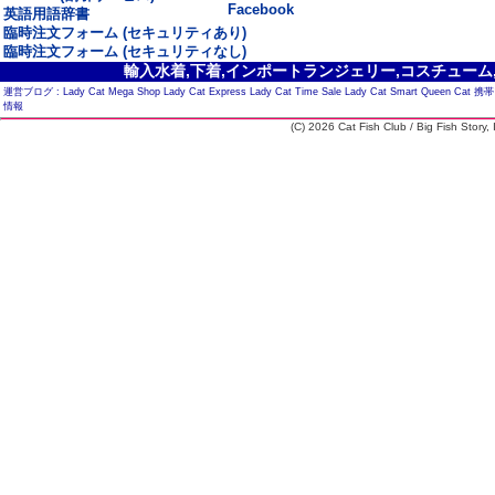
Facebook
英語用語辞書
臨時注文フォーム (セキュリティあり)
臨時注文フォーム (セキュリティなし)
輸入水着,下着,インポートランジェリー,コスチューム,セ
運営ブログ :
Lady Cat Mega Shop
Lady Cat Express
Lady Cat Time Sale
Lady Cat Smart
Queen Cat
携帯
情報
(C) 2026 Cat Fish Club / Big Fish Story, I