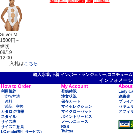
Back
Multi
MultiBack
Teal
TealBack
Silver M
1500円～
締切
08/19
12:00
入札は
こちら
輸入水着,下着,インポートランジェリー,コスチューム,セ
インフォメーシ
How to Order
My Account
About
利用規約
登録確認
Lady C
支払方法
注文状況
連絡先
送料
保存カート
プライ
返品、交換
マイセレクション
セキュ
カタログ情報
マイクローゼット
アフィ
スタイル
ポイントサービス
サイズ表
メールニュース
サイズご意見
RSS
Twitter
LC-mate(割引サービス)