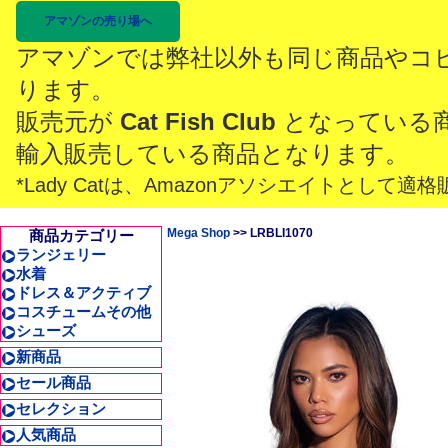
アマゾンの売り場へ
アマゾンでは弊社以外も同じ商品やコ
ります。
販売元が
Cat Fish Club
となっている
輸入販売している商品となります。
*Lady Catは、Amazonアソシエイトとし
Mega Shop
>> LRBLI1070
商品カテゴリー
ランジェリー
水着
ドレス＆アクティブ
コスチュームその他
シューズ
新商品
セール商品
セレクション
人気商品