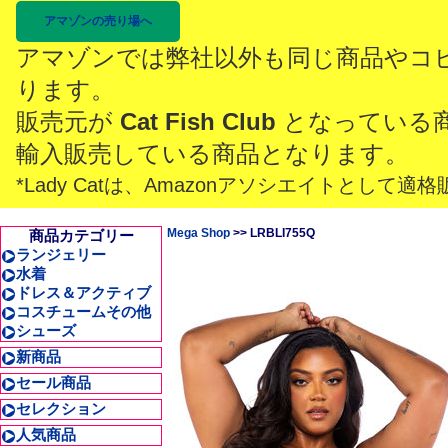
アマゾンの売り場へ
アマゾンでは弊社以外も同じ商品やコ
ります。
販売元が
Cat Fish Club
となっている
輸入販売している商品となります。
*Lady Catは、Amazonアソシエイトとし
Mega Shop
>> LRBLI755Q
商品カテゴリー
ランジェリー
水着
ドレス＆アクティブ
コスチュームその他
シューズ
新商品
セール商品
セレクション
人気商品