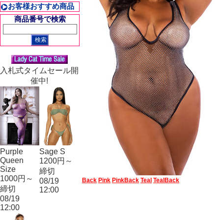
お客様おすすめ商品
商品番号で検索
入札式タイムセール開
催中!
Purple
Sage S
Queen
1200円～
Size
締切
1000円～
08/19
Back
Pink
PinkBack
Teal
TealBack
締切
12:00
08/19
12:00