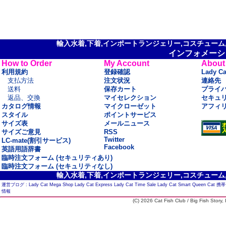
輸入水着,下着,インポートランジェリー,コスチューム,セ
インフォメーシ
How to Order
My Account
About
利用規約
登録確認
Lady C
支払方法
注文状況
連絡先
送料
保存カート
プライ
返品、交換
マイセレクション
セキュ
カタログ情報
マイクローゼット
アフィ
スタイル
ポイントサービス
サイズ表
メールニュース
サイズご意見
RSS
Twitter
LC-mate(割引サービス)
Facebook
英語用語辞書
臨時注文フォーム (セキュリティあり)
臨時注文フォーム (セキュリティなし)
輸入水着,下着,インポートランジェリー,コスチューム,セ
運営ブログ :
Lady Cat Mega Shop
Lady Cat Express
Lady Cat Time Sale
Lady Cat Smart
Queen Cat
携帯
情報
(C) 2026 Cat Fish Club / Big Fish Story, I