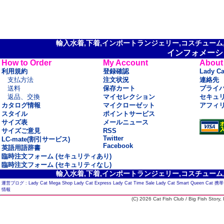
輸入水着,下着,インポートランジェリー,コスチューム,セ
インフォメーシ
How to Order
My Account
About
利用規約
登録確認
Lady C
支払方法
注文状況
連絡先
送料
保存カート
プライ
返品、交換
マイセレクション
セキュ
カタログ情報
マイクローゼット
アフィ
スタイル
ポイントサービス
サイズ表
メールニュース
サイズご意見
RSS
Twitter
LC-mate(割引サービス)
Facebook
英語用語辞書
臨時注文フォーム (セキュリティあり)
臨時注文フォーム (セキュリティなし)
輸入水着,下着,インポートランジェリー,コスチューム,セ
運営ブログ :
Lady Cat Mega Shop
Lady Cat Express
Lady Cat Time Sale
Lady Cat Smart
Queen Cat
携帯
情報
(C) 2026 Cat Fish Club / Big Fish Story, I