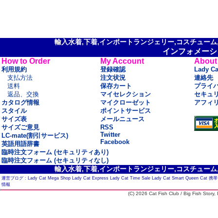
輸入水着,下着,インポートランジェリー,コスチューム,セ
インフォメーシ
How to Order
My Account
About
利用規約
登録確認
Lady C
支払方法
注文状況
連絡先
送料
保存カート
プライ
返品、交換
マイセレクション
セキュ
カタログ情報
マイクローゼット
アフィ
スタイル
ポイントサービス
サイズ表
メールニュース
サイズご意見
RSS
Twitter
LC-mate(割引サービス)
Facebook
英語用語辞書
臨時注文フォーム (セキュリティあり)
臨時注文フォーム (セキュリティなし)
輸入水着,下着,インポートランジェリー,コスチューム,セ
運営ブログ :
Lady Cat Mega Shop
Lady Cat Express
Lady Cat Time Sale
Lady Cat Smart
Queen Cat
携帯
情報
(C) 2026 Cat Fish Club / Big Fish Story, I