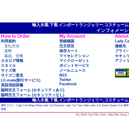
輸入水着,下着,インポートランジェリー,コスチューム,セ
インフォメーシ
How to Order
My Account
About
利用規約
登録確認
Lady C
支払方法
注文状況
連絡先
送料
保存カート
プライ
返品、交換
マイセレクション
セキュ
カタログ情報
マイクローゼット
アフィ
スタイル
ポイントサービス
サイズ表
メールニュース
サイズご意見
RSS
Twitter
LC-mate(割引サービス)
Facebook
英語用語辞書
臨時注文フォーム (セキュリティあり)
臨時注文フォーム (セキュリティなし)
輸入水着,下着,インポートランジェリー,コスチューム,セ
運営ブログ :
Lady Cat Mega Shop
Lady Cat Express
Lady Cat Time Sale
Lady Cat Smart
Queen Cat
携帯
情報
(C) 2026 Cat Fish Club / Big Fish Story, I