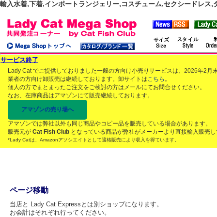
輸入水着,下着,インポートランジェリー,コスチューム,セクシードレス,ダンス
サービス終了
Lady Cat でご提供しておりました一般の方向け小売りサービスは、2026年
業者の方向け卸販売は継続しております。卸サイトは
こちら
。
個人の方でまとまったご注文をご検討の方はメールにてお問合せください。
なお、在庫商品はアマゾンにて販売継続しております。
アマゾンの売り場へ
アマゾンでは弊社以外も同じ商品やコピー品を販売している場合があります。
販売元が
Cat Fish Club
となっている商品が弊社がメーカーより直接輸入販売し
*Lady Catは、Amazonアソシエイトとして適格販売により収入を得ています。
ページ移動
当店と Lady Cat Expressとは別ショップになります。
お会計はそれぞれ行ってください。