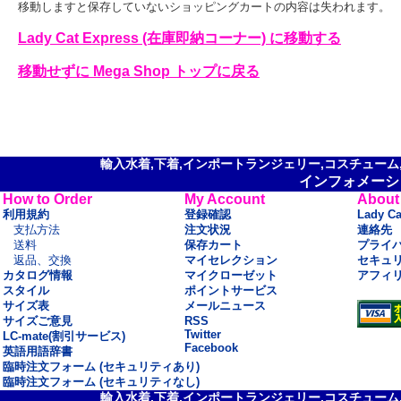
移動しますと保存していないショッピングカートの内容は失われます。
Lady Cat Express (在庫即納コーナー) に移動する
移動せずに Mega Shop トップに戻る
輸入水着,下着,インポートランジェリー,コスチューム,セ
インフォメーシ
How to Order
My Account
About
利用規約
登録確認
Lady C
支払方法
注文状況
連絡先
送料
保存カート
プライ
返品、交換
マイセレクション
セキュ
カタログ情報
マイクローゼット
アフィ
スタイル
ポイントサービス
サイズ表
メールニュース
サイズご意見
RSS
Twitter
LC-mate(割引サービス)
Facebook
英語用語辞書
臨時注文フォーム (セキュリティあり)
臨時注文フォーム (セキュリティなし)
輸入水着,下着,インポートランジェリー,コスチューム,セ