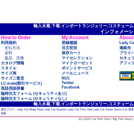
輸入水着,下着,インポートランジェリー,コスチューム,セ
インフォメーシ
How to Order
My Account
About
利用規約
登録確認
Lady C
支払方法
注文状況
連絡先
送料
保存カート
プライ
返品、交換
マイセレクション
セキュ
カタログ情報
マイクローゼット
アフィ
スタイル
ポイントサービス
サイズ表
メールニュース
サイズご意見
RSS
Twitter
LC-mate(割引サービス)
Facebook
英語用語辞書
臨時注文フォーム (セキュリティあり)
臨時注文フォーム (セキュリティなし)
輸入水着,下着,インポートランジェリー,コスチューム,セ
運営ブログ :
Lady Cat Mega Shop
Lady Cat Express
Lady Cat Time Sale
Lady Cat Smart
Queen Cat
携帯
情報
(C) 2026 Cat Fish Club / Big Fish Story, I